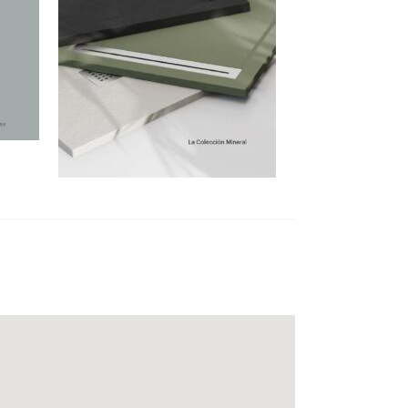
×
,
E