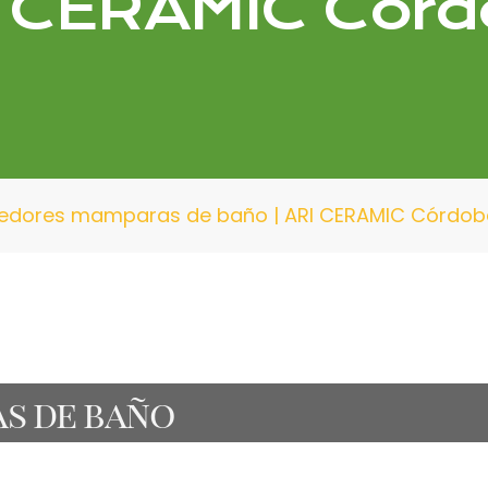
 CERAMIC Cór
edores mamparas de baño | ARI CERAMIC Córdob
s de baño