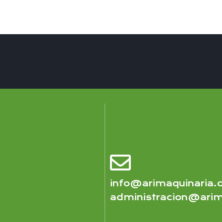
info@arimaquinaria
administracion@arim