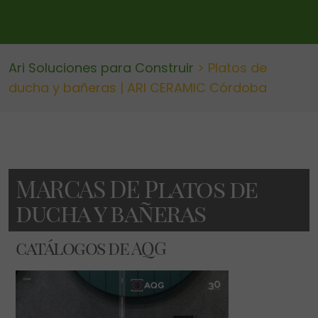
Ari Soluciones para Construir
>
Platos de
ducha y bañeras​ | ARI CERAMIC Córdoba
MARCAS DE Platos de
ducha y bañeras​
catálogos de AQG