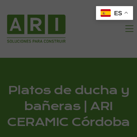
ES
Platos de ducha y
bañeras​ | ARI
CERAMIC Córdoba