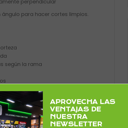
tamente perpendicular
n ángulo para hacer cortes limpios.
corteza
ida
s según la rama
tos
tura
den dañar la planta o hacer que se
APROVECHA LAS
VENTAJAS DE
NUESTRA
 a poco
NEWSLETTER