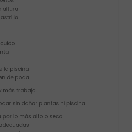
setos
 altura
strillo
scuido
enta
 la piscina
den de poda
y más trabajo.
dar sin dañar plantas ni piscina
a por lo más alto o seco
y adecuadas