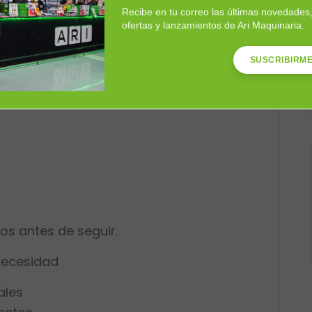
Recibe en tu correo las últimas novedades
, rastrillo o recogedor para mantener
ofertas y lanzamientos de Ari Maquinaria.
SUSCRIBIRM
listos para disfrutar todo el verano.
os antes de seguir.
necesidad
ales