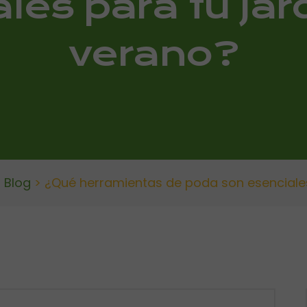
les para tu jar
verano?
>
Blog
>
¿Qué herramientas de poda son esenciales