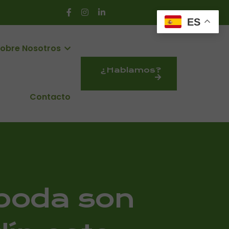
ES
obre Nosotros
¿Hablamos?
Contacto
poda son