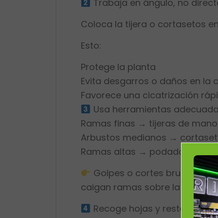
Trabaja en ángulo, no direc
Coloca la tijera o cortasetos e
Esto:
Protege la planta
Evita desgarros o daños en la 
Favorece una cicatrización ráp
Usa herramientas adecuada
Ramas finas → tijeras de mano
Arbustos medianos → cortase
Ramas altas → podadora de al
Golpes o cortes bruscos pue
caigan ramas sobre la piscina.
Recoge hojas y restos poco