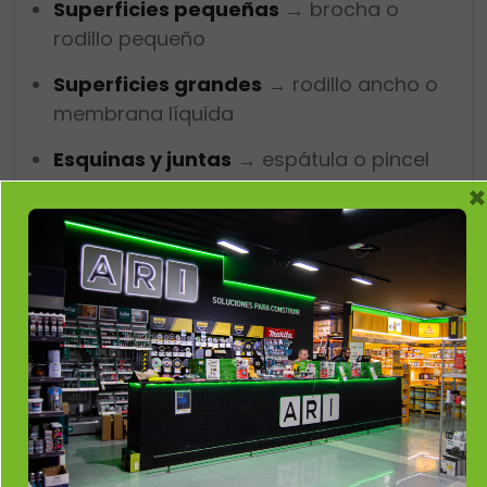
Superficies pequeñas
→ brocha o
rodillo pequeño
Superficies grandes
→ rodillo ancho o
membrana líquida
Esquinas y juntas
→ espátula o pincel
fino
×
Errores comunes al
impermeabilizar
Evita estos fallos frecuentes:
Aplicar sobre superficies sucias o
húmedas
Usar capas demasiado gruesas