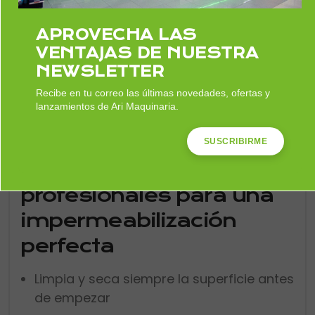
No cubrir bien juntas y esquinas
APROVECHA LAS
No utilizar protección personal
VENTAJAS DE NUESTRA
No respetar los tiempos de secado
NEWSLETTER
Estos errores pueden provocar
Recibe en tu correo las últimas novedades, ofertas y
lanzamientos de Ari Maquinaria.
filtraciones y reducir la durabilidad del
trabajo.
SUSCRIBIRME
Consejos
profesionales para una
impermeabilización
perfecta
Limpia y seca siempre la superficie antes
de empezar