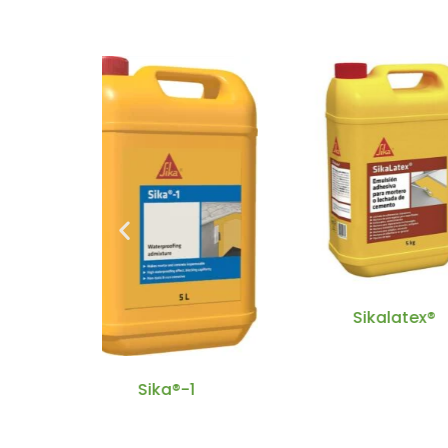
Sikalatex®
Sika Ant
®-1