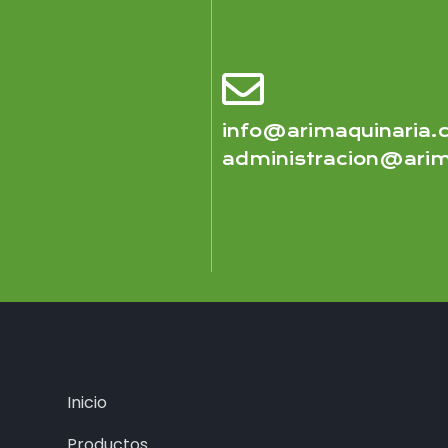
info@arimaquinaria
administracion@arim
Inicio
Productos