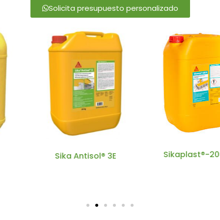
Solicita presupuesto personalizado
Sikaplast®-200 R
isol® 3E
Sika