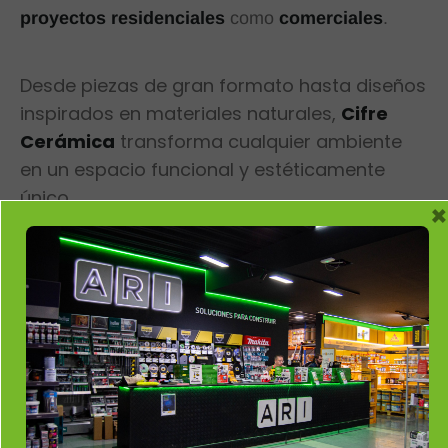
proyectos residenciales
como
comerciales
.
Desde piezas de gran formato hasta diseños
inspirados en materiales naturales,
Cifre
Cerámica
transforma cualquier ambiente
en un espacio funcional y estéticamente
único.
×
En nuestro showroom de
Ari Ceramic
Córdoba
puedes descubrir las últimas
novedades de la marca y recibir un
asesoramiento personalizado para elegir la
mejor opción para tu proyecto.
Solicita Tu Presupuesto