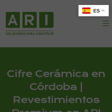
ES
Cifre Cerámica en
Córdoba |
Revestimientos