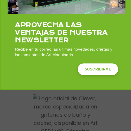
proyecto.
APROVECHA LAS
Desde líneas minimalistas hasta diseños
VENTAJAS DE NUESTRA
más vanguardistas, Clever ofrece una
NEWSLETTER
amplia gama de estilos para adaptarse a
Recibe en tu correo las últimas novedades, ofertas y
cualquier ambiente. Sus acabados —cromo,
lanzamientos de Ari Maquinaria.
negro mate, dorado, níquel cepillado—
aportan personalidad y elegancia a cada
SUSCRIBIRME
proyecto.