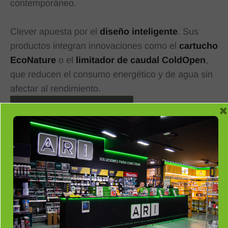
contemporáneo.
Clever apuesta por el
diseño inteligente
. Sus
productos integran innovaciones como el
cartucho
EcoNature
o el
limitador de caudal ColdOpen
,
que reducen el consumo energético y de agua sin
afectar al rendimiento.
×
Solicita Tu Presupuesto
Desde líneas minimalistas hasta diseños
más vanguardistas,
Clever ofrece una
amplia gama de estilos para adaptarse a
cualquier ambiente.
Sus acabados —
cromo, negro mate, dorado, níquel cepillado
— aportan personalidad y elegancia a cada