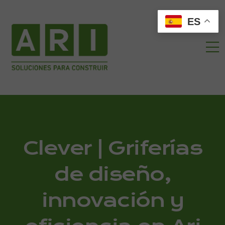
ES
Clever | Griferías
de diseño,
innovación y