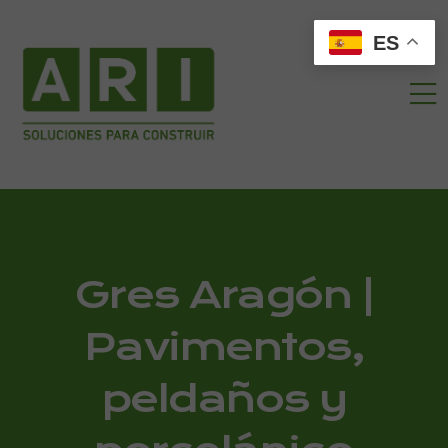
ES
Gres Aragón |
Pavimentos,
peldaños y