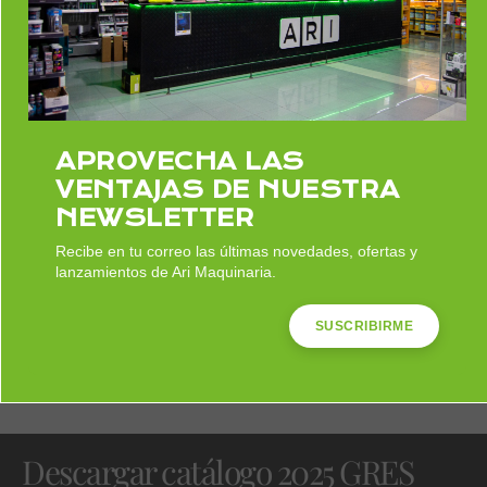
cómo los pavimentos, peldaños y piezas
especiales de Gres Aragón pueden
transformar tus espacios con
resistencia,
seguridad y un diseño técnico de alta
calidad.
APROVECHA LAS
VENTAJAS DE NUESTRA
NEWSLETTER
Recibe en tu correo las últimas novedades, ofertas y
lanzamientos de Ari Maquinaria.
SUSCRIBIRME
Descargar catálogo 2025 GRES