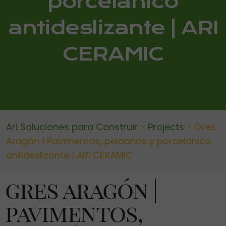
porcelánico
antideslizante | ARI
CERAMIC
Ari Soluciones para Construir
>
Projects
>
Gres
Aragón | Pavimentos, peldaños y porcelánico
antideslizante | ARI CERAMIC
gres aragón |
pavimentos,