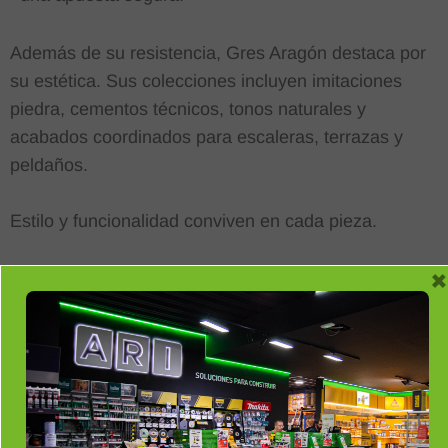
Además de su resistencia, Gres Aragón destaca por
su estética. Sus colecciones incluyen imitaciones
piedra, cementos técnicos, tonos naturales y
acabados coordinados para escaleras, terrazas y
peldaños.
Estilo y funcionalidad conviven en cada pieza.
×
En Ari Ceramic Córdoba ponemos a tu
disposición toda la gama de soluciones
Gres Aragón, con asesoramiento
especializado y atención personalizada
para cada proyecto.
Visítanos en nuestro showroom y descubre