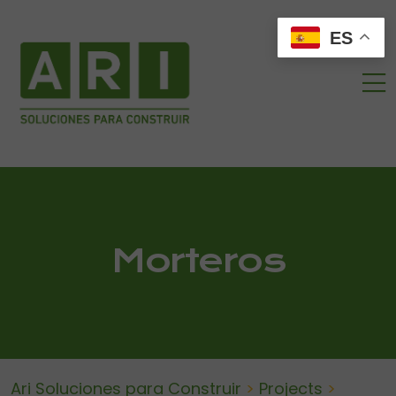
ES
Morteros
Ari Soluciones para Construir
>
Projects
>