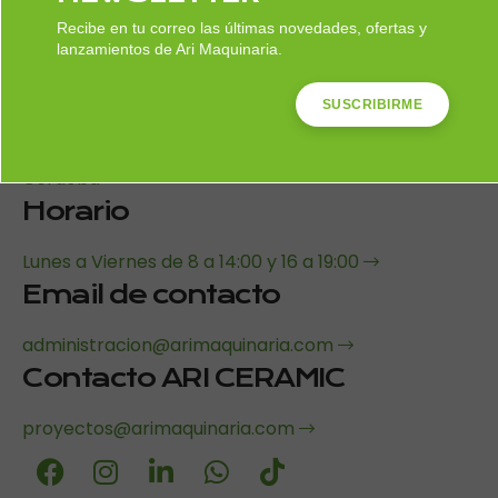
Nuestra Dirección
Recibe en tu correo las últimas novedades, ofertas y
lanzamientos de Ari Maquinaria.
Calle Ágata 6, - 14014 Córdoba
ARI Añora-Pedroches
SUSCRIBIRME
Poligono Industrial Palomares, 36B, 14450 Añora,
Córdoba
Horario
Lunes a Viernes de 8 a 14:00 y 16 a 19:00
Email de contacto
administracion@arimaquinaria.com
Contacto ARI CERAMIC
proyectos@arimaquinaria.com