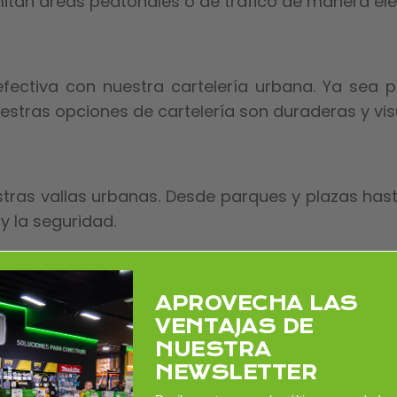
itan áreas peatonales o de tráfico de manera ele
efectiva con nuestra cartelería urbana. Ya sea 
nuestras opciones de cartelería son duraderas y v
tras vallas urbanas. Desde parques y plazas hast
y la seguridad.
ibre con nuestros juegos de mesa urbanos. Ideal p
APROVECHA LAS
VENTAJAS DE
la socialización, añadiendo un toque lúdico a tus
NUESTRA
NEWSLETTER