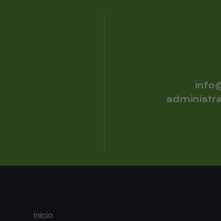
info
administr
Inicio