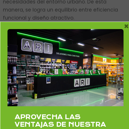
necesidades del entorno urbano. De esta
manera, se logra un equilibrio entre eficiencia
funcional y diseño atractivo.
×
Otro punto a favor de las fachadas SATE es su
capacidad para actuar como una capa
protectora duradera contra los elementos. El
revestimiento exterior no solo mejora la
resistencia a la intemperie, sino que también
protege la estructura subyacente de la
humedad y otros factores ambientales. Esta
característica no solo garantiza la longevidad
de la fachada sino que también reduce los
costos de mantenimiento a lo largo del tiempo.
APROVECHA LAS
VENTAJAS DE NUESTRA