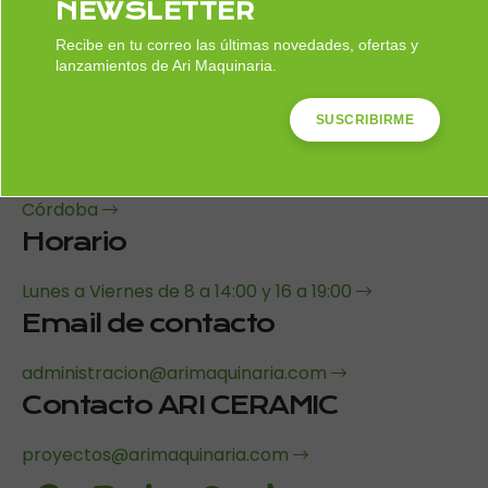
NEWSLETTER
Nuestra Dirección
Recibe en tu correo las últimas novedades, ofertas y
lanzamientos de Ari Maquinaria.
Calle Ágata 6, - 14014 Córdoba
SUSCRIBIRME
ARI Añora-Pedroches
Poligono Industrial Palomares, 36B, 14450 Añora,
Córdoba
Horario
Lunes a Viernes de 8 a 14:00 y 16 a 19:00
Email de contacto
administracion@arimaquinaria.com
Contacto ARI CERAMIC
proyectos@arimaquinaria.com