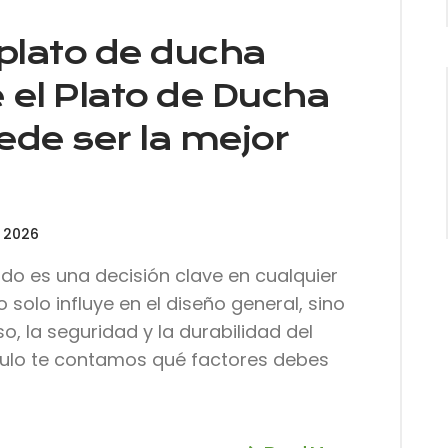
Recibe en tu correo las últimas novedades
ofertas y lanzamientos de Ari Maquinaria.
 plato de ducha
é el Plato de Ducha
SUSCRIBIRM
ede ser la mejor
 2026
ado es una decisión clave en cualquier
solo influye en el diseño general, sino
, la seguridad y la durabilidad del
culo te contamos qué factores debes