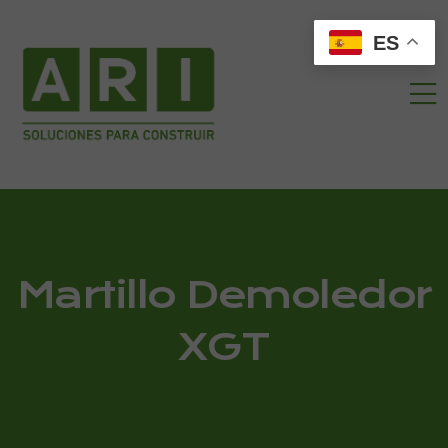
ES
Martillo Demoledor
XGT