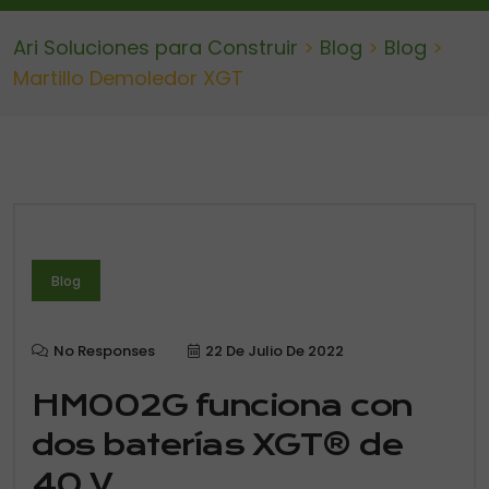
Ari Soluciones para Construir
>
Blog
>
Blog
>
Martillo Demoledor XGT
Blog
No Responses
22 De Julio De 2022
HM002G funciona con
dos baterías XGT® de
40 V