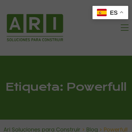
ES
Etiqueta:
Powerfull
Ari Soluciones para Construir
>
Blog
>
Powerfull