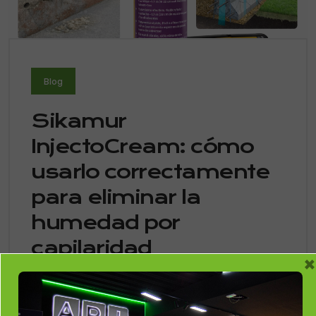
Blog
Sikamur
InjectoCream: cómo
usarlo correctamente
para eliminar la
humedad por
capilaridad
×
No Responses
9 De Enero De 2026
La humedad por capilaridad es un