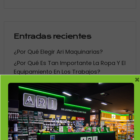
Entradas recientes
¿Por Qué Elegir Ari Maquinarias?
¿Por Qué Es Tan Importante La Ropa Y El
Equipamiento En Los Trabajos?
×
Mantenimiento Preventivo: El Secreto
Para Que Tu Maquinaria Nunca Te Deje
Tirado
Vallado De Piscinas: Seguridad Y
Tranquilidad Todo El Verano
Verano Sin Filtraciones Con Nuestros