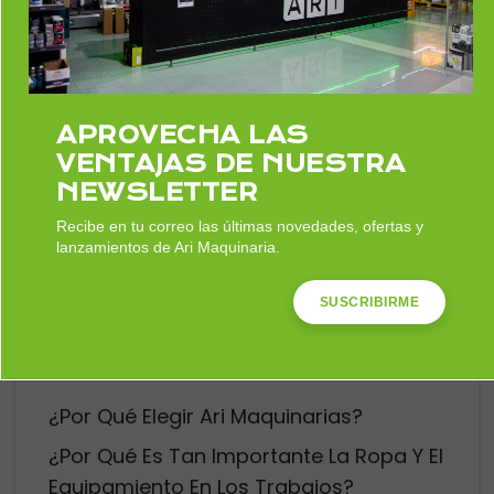
Impermeabilizantes
APROVECHA LAS
Comentarios recientes
VENTAJAS DE NUESTRA
NEWSLETTER
No hay comentarios que mostrar.
Recibe en tu correo las últimas novedades, ofertas y
lanzamientos de Ari Maquinaria.
SUSCRIBIRME
Recent Posts
¿Por Qué Elegir Ari Maquinarias?
¿Por Qué Es Tan Importante La Ropa Y El
Equipamiento En Los Trabajos?