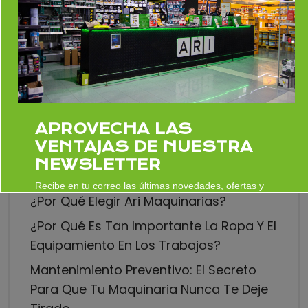
Buscar
APROVECHA LAS
VENTAJAS DE NUESTRA
Entradas recientes
NEWSLETTER
Recibe en tu correo las últimas novedades, ofertas y
¿Por Qué Elegir Ari Maquinarias?
lanzamientos de Ari Maquinaria.
¿Por Qué Es Tan Importante La Ropa Y El
SUSCRIBIRME
Equipamiento En Los Trabajos?
Mantenimiento Preventivo: El Secreto
Para Que Tu Maquinaria Nunca Te Deje